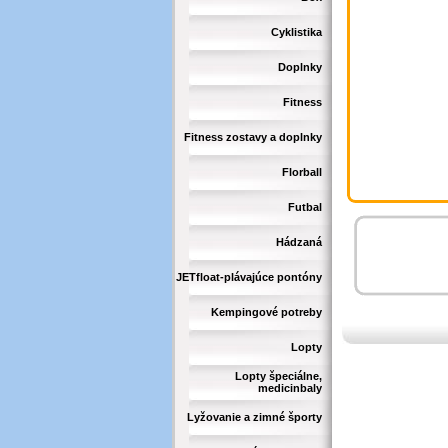
Cyklistika
Doplnky
Fitness
Fitness zostavy a doplnky
Florball
Futbal
Hádzaná
JETfloat-plávajúce pontóny
Kempingové potreby
Lopty
Lopty špeciálne,
medicinbaly
Lyžovanie a zimné športy