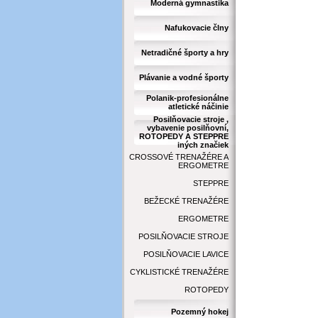
Moderná gymnastika
Nafukovacie člny
Netradičné športy a hry
Plávanie a vodné športy
Polanik-profesionálne
atletické náčinie
Posilňovacie stroje ,
vybavenie posilňovní,
ROTOPEDY A STEPPRE
iných značiek
CROSSOVÉ TRENAŽÉRE A
ERGOMETRE
STEPPRE
BEŽECKÉ TRENAŽÉRE
ERGOMETRE
POSILŇOVACIE STROJE
POSILŇOVACIE LAVICE
CYKLISTICKÉ TRENAŽÉRE
ROTOPEDY
Pozemný hokej