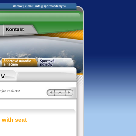
domov
| e-mail:
info@sportacademy.sk
ných značiek
>
n with seat