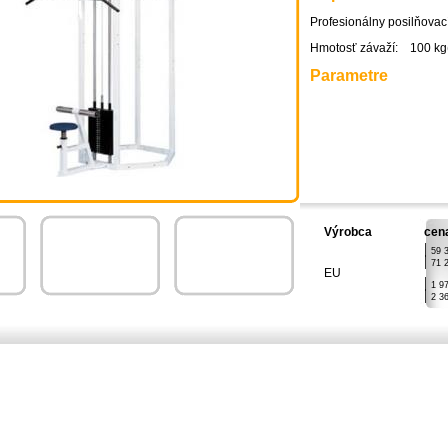
Profesionálny posilňovací
Hmotosť závaží: 100 kg(
Parametre
Výrobca
cen
|
59 
|
71 
EU
|
1 9
|
2 3