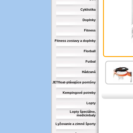
Cyklistika
Doplnky
Fitness
Fitness zostavy a doplnky
Florball
Futbal
Hádzaná
JETfloat-plávajúce pontóny
Kempingové potreby
Lopty
Lopty špeciálne,
medicinbaly
Lyžovanie a zimné športy