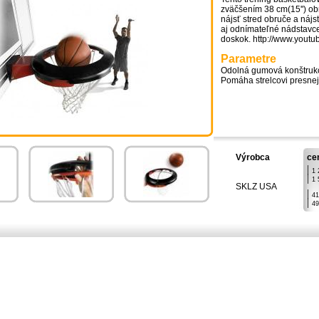
zväčšením 38 cm(15'') obr
nájsť stred obruče a nájs
aj odnímateľné nádstavce
doskok. http://www.you
Parametre
Odolná gumová konštrukci
Pomáha strelcovi presnej
Výrobca
ce
|
1 
|
1 
SKLZ USA
|
41
|
49