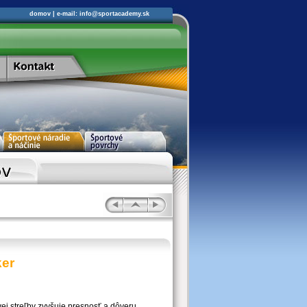
domov
| e-mail:
info@sportacademy.sk
er
vej streľby zvyšuje presnosť a dôveru