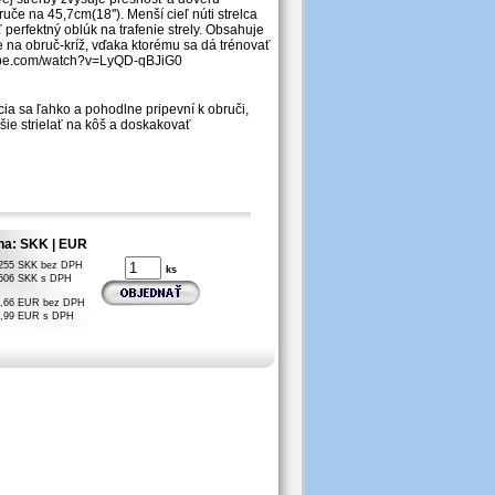
uče na 45,7cm(18''). Menší cieľ núti strelca
ť perfektný oblúk na trafenie strely. Obsahuje
 na obruč-kríž, vďaka ktorému sa dá trénovať
tube.com/watch?v=LyQD-qBJiG0
a sa ľahko a pohodlne pripevní k obruči,
šie strielať na kôš a doskakovať
na: SKK | EUR
255 SKK bez DPH
ks
506 SKK s DPH
,66 EUR bez DPH
,99 EUR s DPH