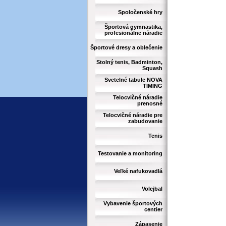
Spoločenské hry
Športová gymnastika,
profesionálne náradie
Športové dresy a oblečenie
Stolný tenis, Badminton,
Squash
Svetelné tabule NOVA
TIMING
Telocvičné náradie
prenosné
Telocvičné náradie pre
zabudovanie
Tenis
Testovanie a monitoring
Veľké nafukovadlá
Volejbal
Vybavenie športových
centier
Zápasenie