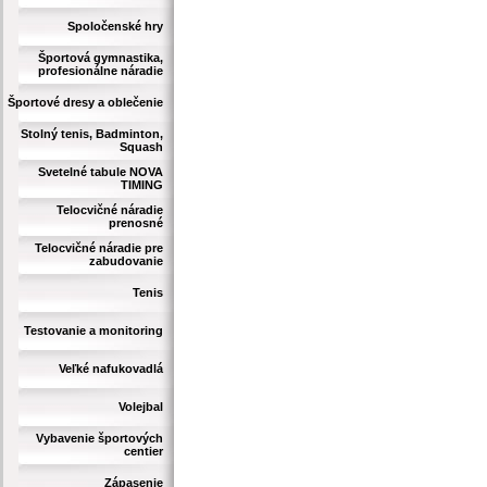
Spoločenské hry
Športová gymnastika,
profesionálne náradie
Športové dresy a oblečenie
Stolný tenis, Badminton,
Squash
Svetelné tabule NOVA
TIMING
Telocvičné náradie
prenosné
Telocvičné náradie pre
zabudovanie
Tenis
Testovanie a monitoring
Veľké nafukovadlá
Volejbal
Vybavenie športových
centier
Zápasenie