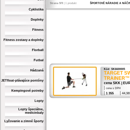
Strana 9/9
| 1 produkt
ŠPORTOVÉ NÁRADIE A NÁČI
Cyklistika
Doplnky
Fitness
Fitness zostavy a doplnky
Florball
Futbal
Kód: SK6600005
Hádzaná
TARGET S
TRAINER™
JETfloat-plávajúce pontóny
cena SKK | EU
|
cena s DPH
Kempingové potreby
|
|
1 355
44,98
Lopty
Lopty špeciálne,
medicinbaly
Lyžovanie a zimné športy